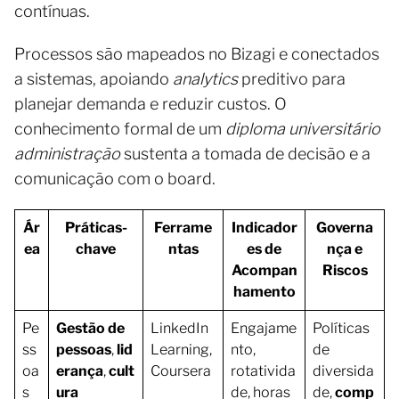
contínuas.
Processos são mapeados no Bizagi e conectados
a sistemas, apoiando
analytics
preditivo para
planejar demanda e reduzir custos. O
conhecimento formal de um
diploma universitário
administração
sustenta a tomada de decisão e a
comunicação com o board.
Ár
Práticas-
Ferrame
Indicador
Governa
ea
chave
ntas
es de
nça e
Acompan
Riscos
hamento
Pe
Gestão de
LinkedIn
Engajame
Políticas
ss
pessoas
,
lid
Learning,
nto,
de
oa
erança
,
cult
Coursera
rotativida
diversida
s
ura
de, horas
de,
comp