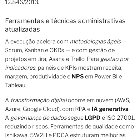
12.846/2013.
Ferramentas e técnicas administrativas
atualizadas
A execução acelera com
metodologias ágeis
—
Scrum, Kanban e OKRs — e com gestão de
projetos em Jira, Asana e Trello. Para
gestão por
indicadores
, painéis de KPIs mostram receita,
margem, produtividade e
NPS
em Power BI e
Tableau.
A
transformação digital
ocorre em nuvem (AWS,
Azure, Google Cloud), com RPA e
IA generativa
.
A
governança de dados
segue
LGPD
e ISO 27001,
reduzindo riscos. Ferramentas de qualidade como
Ishikawa, 5W2H e PDCA estruturam melhorias