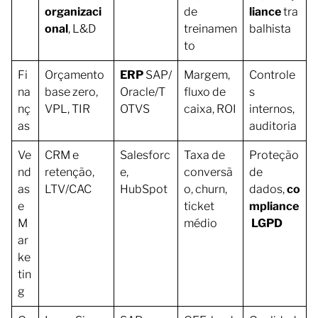
organizaci
de
liance
tra
onal
, L&D
treinamen
balhista
to
Fi
Orçamento
ERP
SAP/
Margem,
Controle
na
base zero,
Oracle/T
fluxo de
s
nç
VPL, TIR
OTVS
caixa, ROI
internos,
as
auditoria
Ve
CRM e
Salesforc
Taxa de
Proteção
nd
retenção,
e,
conversã
de
as
LTV/CAC
HubSpot
o, churn,
dados,
co
e
ticket
mpliance
M
médio
LGPD
ar
ke
tin
g