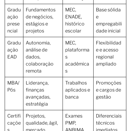
Gradu
Fundamentos
MEC,
Base sólida
ação
de negócios,
ENADE,
e
prese
estágios e
histórico
empregabili
ncial
projetos
escolar
dade inicial
Gradu
Autonomia,
MEC,
Flexibilidad
ação
análise de
plataforma
e e acesso
EAD
dados,
s
regional
colaboração
acadêmica
ampliado
remota
s
MBA/
Liderança,
Trabalhos
Promoções
Pós
finanças
aplicados e
e cargos de
avançadas,
banca
gestão
estratégia
Certifi
Projetos,
Exames
Diferenciais
caçõe
qualidade, ágil,
PMP,
técnicos
s
mercado
ANBIMA,
imediatos