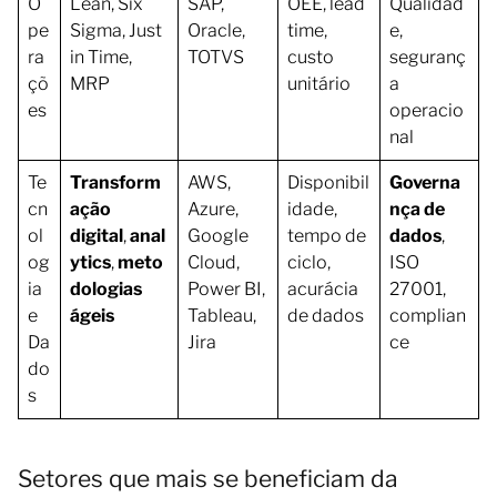
O
Lean, Six
SAP,
OEE, lead
Qualidad
pe
Sigma, Just
Oracle,
time,
e,
ra
in Time,
TOTVS
custo
seguranç
çõ
MRP
unitário
a
es
operacio
nal
Te
Transform
AWS,
Disponibil
Governa
cn
ação
Azure,
idade,
nça de
ol
digital
,
anal
Google
tempo de
dados
,
og
ytics
,
meto
Cloud,
ciclo,
ISO
ia
dologias
Power BI,
acurácia
27001,
e
ágeis
Tableau,
de dados
complian
Da
Jira
ce
do
s
Setores que mais se beneficiam da